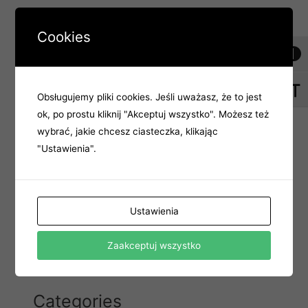
Cookies
Toggl
Recent Comments
Brak komentarzy do wyświetlenia.
Toggl
Obsługujemy pliki cookies. Jeśli uważasz, że to jest
ok, po prostu kliknij "Akceptuj wszystko". Możesz też
wybrać, jakie chcesz ciasteczka, klikając
"Ustawienia".
Archives
październik 2025
Ustawienia
czerwiec 2025
Zaakceptuj wszystko
Categories